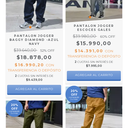
PANTALON JOGGER
ESCOCES GALES
$39.980,00
PANTALON JOGGER
60
% OFF
BAGGY DIAMOND -AZUL
$15.990,00
NAVY
$39.640,00
52
% OFF
$14.391,00
CON
TRANSFERENCIA O DEPÓSITO
$18.878,00
2
CUOTAS SIN INTERÉS DE
$16.990,20
CON
$7.995,00
TRANSFERENCIA O DEPÓSITO
AGREGAR AL CARRITO
2
CUOTAS SIN INTERÉS DE
$9.439,00
AGREGAR AL CARRITO
20%
OFF
comprando
3 o más
20%
OFF
comprando
3 o más