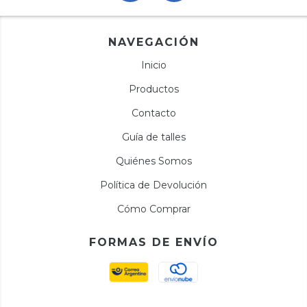
NAVEGACIÓN
Inicio
Productos
Contacto
Guía de talles
Quiénes Somos
Política de Devolución
Cómo Comprar
FORMAS DE ENVÍO