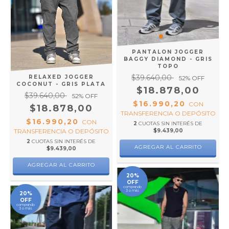
PANTALON JOGGER
BAGGY DIAMOND - GRIS
TOPO
$39.640,00
RELAXED JOGGER
52
% OFF
COCONUT - GRIS PLATA
$18.878,00
$39.640,00
52
% OFF
$16.990,20
CON
$18.878,00
TRANSFERENCIA O DEPÓSITO
$16.990,20
CON
2
CUOTAS SIN INTERÉS DE
TRANSFERENCIA O DEPÓSITO
$9.439,00
2
CUOTAS SIN INTERÉS DE
AGREGAR AL CARRITO
$9.439,00
AGREGAR AL CARRITO
20%
OFF
comprando
3 o más
20%
OFF
comprando
3 o más