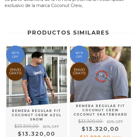
exclusivo de la marca Coconut Crew,
PRODUCTOS SIMILARES
60 %
60 %
OFF
OFF
ENVÍO
ENVÍO
GRATIS
GRATIS
REMERA REGULAR FIT
COCONUT CREW
REMERA REGULAR FIT
COCONUT SKATEBOARD
COCONUT CREW AZUL
SNOW
$33.300,00
60
% OFF
$33.300,00
60
% OFF
$13.320,00
$13.320,00