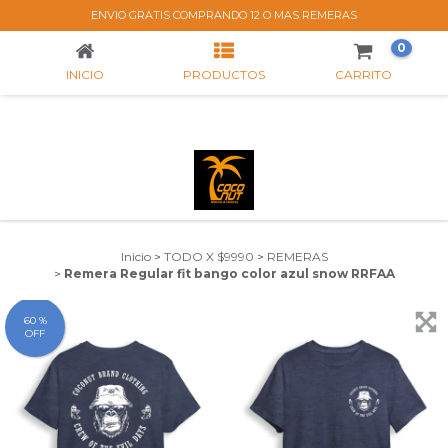
REMERA REGULAR FIT BANGO COLOR AZUL SNOW RRFAA
ENVIO GRATIS COMPRANDO 12 O MAS REMERAS
0
INICIO
PRODUCTOS
CARRITO
Inicio
>
TODO X $9990
>
REMERAS
>
Remera Regular fit bango color azul snow RRFAA
60 %
OFF