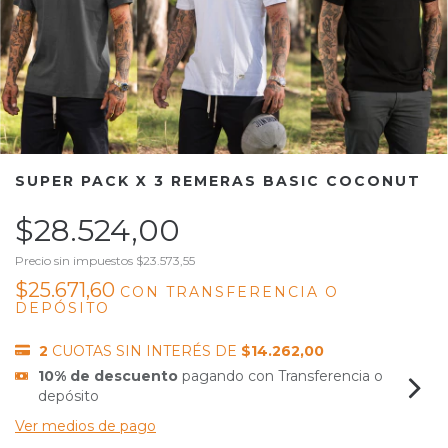
SUPER PACK X 3 REMERAS BASIC COCONUT
$28.524,00
Precio sin impuestos
$23.573,55
$25.671,60
CON
TRANSFERENCIA O
DEPÓSITO
2
CUOTAS SIN INTERÉS DE
$14.262,00
10% de descuento
pagando con Transferencia o
depósito
Ver medios de pago