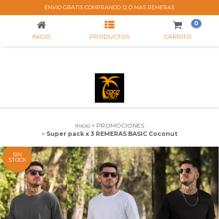
SUPER PACK X 3 REMERAS BASIC COCONUT
ENVIO GRATIS COMPRANDO 12 O MAS REMERAS
0
INICIO
PRODUCTOS
CARRITO
Inicio
>
PROMOCIONES
>
Super pack x 3 REMERAS BASIC Coconut
SIN
STOCK