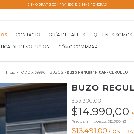
ENVIO GRATIS COMPRANDO 12 O MAS REMERAS
TOS
CONTACTO
GUÍA DE TALLES
QUIÉNES SOMOS
ÍTICA DE DEVOLUCIÓN
CÓMO COMPRAR
Inicio
>
TODO X $9990
>
BUZOS
>
Buzo Regular Fit AR- CERULEO
BUZO REGUL
$33.300,00
$14.990,00
5
Precio sin impuestos
$12.388,43
$13.491,00
CON
TRA