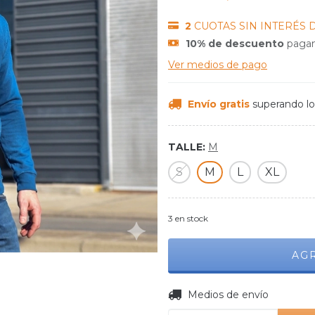
2
CUOTAS SIN INTERÉS 
10% de descuento
pagan
Ver medios de pago
Envío gratis
superando l
TALLE:
M
S
M
L
XL
3
en stock
Entregas para el CP:
Medios de envío