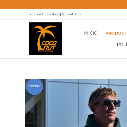
coconutcrewshop@gmail.com
INICIO
PRODUC
POL
OFERTA