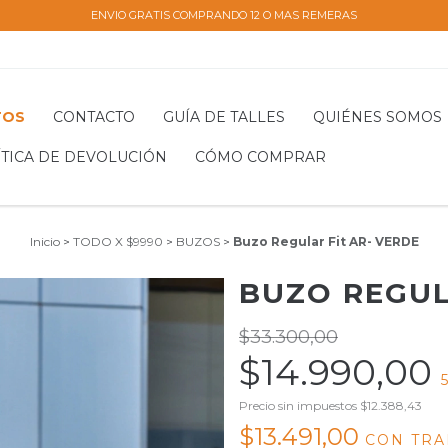
ENVIO GRATIS COMPRANDO 12 O MAS REMERAS
TOS
CONTACTO
GUÍA DE TALLES
QUIÉNES SOMOS
ÍTICA DE DEVOLUCIÓN
CÓMO COMPRAR
Inicio
>
TODO X $9990
>
BUZOS
>
Buzo Regular Fit AR- VERDE
BUZO REGUL
$33.300,00
$14.990,00
5
Precio sin impuestos
$12.388,43
$13.491,00
CON
TRA