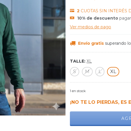
2
CUOTAS SIN INTERÉS 
10% de descuento
pagan
Ver medios de pago
Envío gratis
superando l
TALLE:
XL
S
M
L
XL
1
en stock
¡NO TE LO PIERDAS, ES 