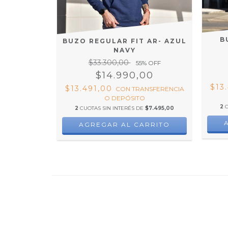
B
BUZO REGULAR FIT AR- AZUL
NAVY
$33.300,00
55
% OFF
$14.990,00
$13
$13.491,00
CON
TRANSFERENCIA
O DEPÓSITO
2
2
CUOTAS SIN INTERÉS DE
$7.495,00
AGREGAR AL CARRITO